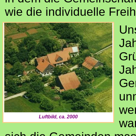
wie die individuelle Fre
Uns
Jah
Gr
Ja
Ge
un
wen
Luftbild, ca. 2000
war