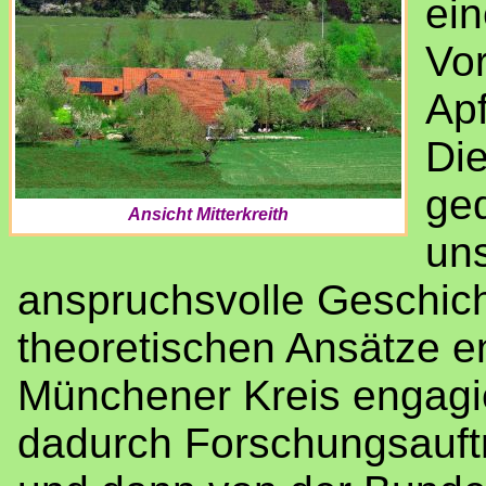
ein
Vor
Apf
Die
ge
Ansicht Mitterkreith
un
anspruchsvolle Geschicht
theoretischen Ansätze e
Münchener Kreis engagier
dadurch Forschungsauft