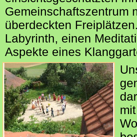
Gemeinschaftszentrum 
überdeckten Freiplätzen.
Labyrinth, einen Medita
Aspekte eines Klanggart
Un
gem
dar
mi
Wo
be