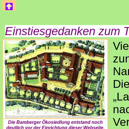
Einstiesgedanken zum 
Vie
zu
Na
Di
„La
na
Ve
Die Bamberger Ökosiedlung entstand noch
deutlich vor der Einrichtung dieser Webseite.