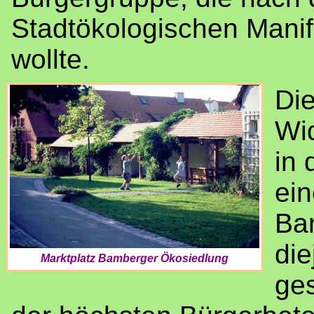
Stadtökologischen Mani
wollte.
Di
Wi
in 
ein
Ba
die
Marktplatz Bamberger Ökosiedlung
ges